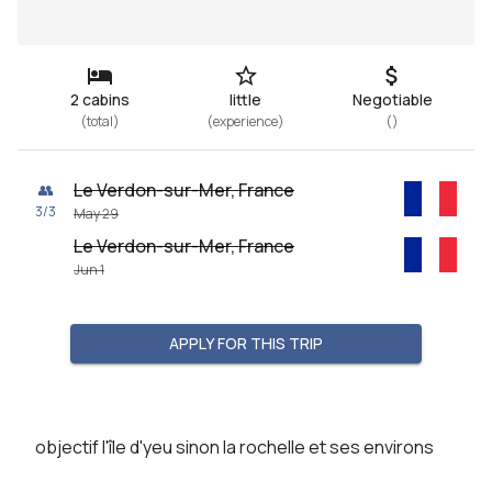
2 cabins
little
Negotiable
(
total
)
(
experience
)
(
)
Le Verdon-sur-Mer, France
👥
3
/
3
May 29
Le Verdon-sur-Mer, France
Jun 1
APPLY FOR THIS TRIP
objectif l'île d'yeu sinon la rochelle et ses environs