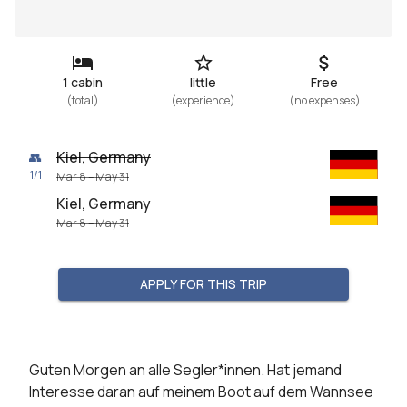
1 cabin
little
Free
(
total
)
(
experience
)
(
no expenses
)
Kiel, Germany
👥
1
/
1
Mar 8 – May 31
Kiel, Germany
Mar 8 – May 31
APPLY FOR THIS TRIP
Guten Morgen an alle Segler*innen. Hat jemand 
Interesse daran auf meinem Boot auf dem Wannsee 