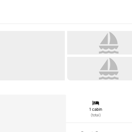
1 cabin
(
total
)