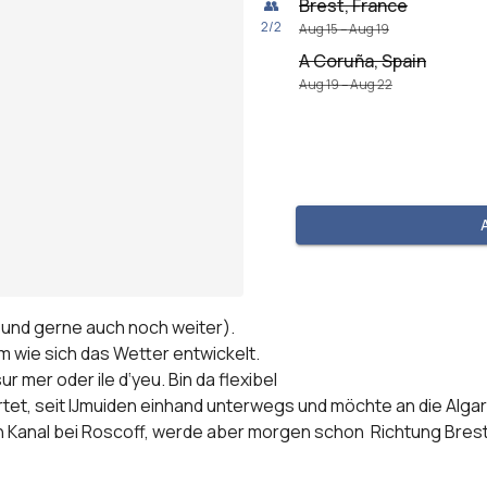
Brest, France
👥
2
/
2
Aug 15 – Aug 19
A Coruña, Spain
Aug 19 – Aug 22
und gerne auch noch weiter).

 wie sich das Wetter entwickelt.

mer oder ile d‘yeu. Bin da flexibel 

tartet, seit IJmuiden einhand unterwegs und möchte an die Algar
en Kanal bei Roscoff, werde aber morgen schon  Richtung Bre